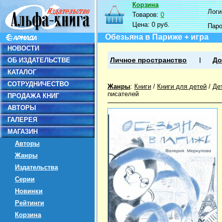
Корзина
Логин
Товаров:
0
Цена:
0 руб.
Пар
Обезьяна в Париже + игра
НОВОСТИ
ОБ ИЗДАТЕЛЬСТВЕ
Личное пространство
До
КАТАЛОГ
СОТРУДНИЧЕСТВО
Жанры
:
Книги
/
Книги для детей
/
Де
писателей
ПРОДАЖА КНИГ
АВТОРЫ
ГАЛЕРЕЯ
МАГАЗИН
Авторы
Жанры
Издательства
Серии
Новинки
Рейтинги
Корзина