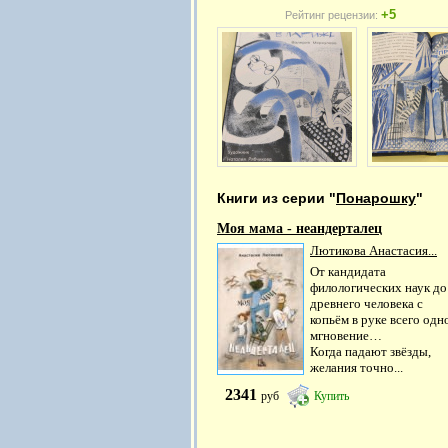
+5
Рейтинг рецензии:
Книги из серии "
Понарошку
"
Моя мама - неандерталец
Лютикова Анастасия...
От кандидата
филологических наук до
древнего человека с
копьём в руке всего одн
мгновение…
Когда падают звёзды,
желания точно...
2341
руб
Купить