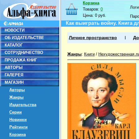
Корзина
Логин
Товаров:
0
Цена:
0 руб.
Пар
Как выиграть войну. Книга 
НОВОСТИ
ОБ ИЗДАТЕЛЬСТВЕ
Личное пространство
До
КАТАЛОГ
СОТРУДНИЧЕСТВО
Жанры
:
Книги
/
Нехудожественная л
ПРОДАЖА КНИГ
АВТОРЫ
ГАЛЕРЕЯ
МАГАЗИН
Авторы
Жанры
Издательства
Серии
Новинки
Рейтинги
Корзина