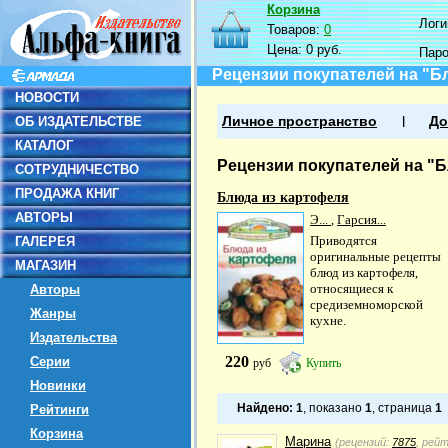
Корзина
Логин
Товаров:
0
Цена:
0 руб.
Пар
Рецензии покупателей на "Б
НОВОСТИ
ОБ ИЗДАТЕЛЬСТВЕ
Личное пространство
До
КАТАЛОГ
Рецензии покупателей на "
СОТРУДНИЧЕСТВО
ПРОДАЖА КНИГ
Блюда из картофеля
АВТОРЫ
Э...
,
Гарсия...
Приводятся
ГАЛЕРЕЯ
оригинальные рецепты
МАГАЗИН
блюд из картофеля,
относящиеся к
Авторы
средиземноморской
Жанры
кухне.
Издательства
220
Серии
руб
Купить
Новинки
Найдено:
1
, показано
1
, страница
1
Рейтинги
Корзина
Марина
(рецензий:
7875
, рей