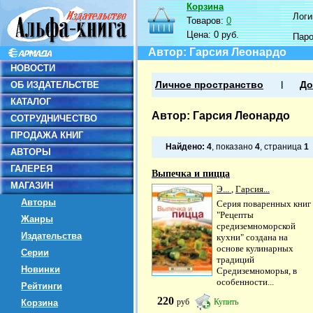
Корзина
Логин
Товаров:
0
Цена:
0 руб.
Пар
Автор: Гарсия Леонардо
НОВОСТИ
ОБ ИЗДАТЕЛЬСТВЕ
Личное пространство
До
КАТАЛОГ
Автор: Гарсия Леонардо
СОТРУДНИЧЕСТВО
ПРОДАЖА КНИГ
Найдено:
4
, показано
4
, страница
1
АВТОРЫ
ГАЛЕРЕЯ
Выпечка и пицца
МАГАЗИН
Э...
,
Гарсия...
Авторы
Серия поваренных книг
"Рецепты
Жанры
средиземноморской
Издательства
кухни" создана на
основе кулинарных
Серии
традиций
Новинки
Средиземноморья, в
особенности...
Рейтинги
220
руб
Купить
Корзина