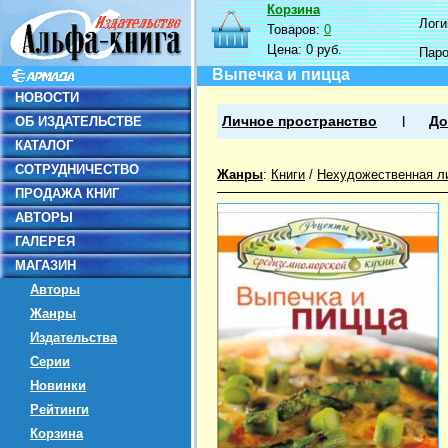
Корзина
Логин
Товаров:
0
Цена:
0 руб.
Пар
Выпечка и пицца
НОВОСТИ
ОБ ИЗДАТЕЛЬСТВЕ
Личное пространство
До
КАТАЛОГ
СОТРУДНИЧЕСТВО
Жанры
:
Книги
/
Нехудожественная л
ПРОДАЖА КНИГ
АВТОРЫ
ГАЛЕРЕЯ
МАГАЗИН
Авторы
Жанры
Издательства
Серии
Новинки
Рейтинги
Корзина