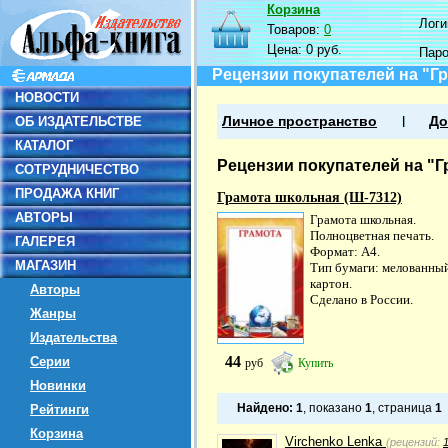
Корзина
Логин
Товаров:
0
Цена:
0 руб.
Пар
Рецензии покупателей на "Г
НОВОСТИ
ОБ ИЗДАТЕЛЬСТВЕ
Личное пространство
До
КАТАЛОГ
Рецензии покупателей на "Г
СОТРУДНИЧЕСТВО
ПРОДАЖА КНИГ
Грамота школьная (Ш-7312)
АВТОРЫ
Грамота школьная.
Полноцветная печать.
ГАЛЕРЕЯ
Формат: А4.
МАГАЗИН
Тип бумаги: мелованны
картон.
Авторы
Сделано в России.
Жанры
Издательства
44
Серии
руб
Купить
Новинки
Найдено:
1
, показано
1
, страница
1
Рейтинги
Корзина
Virchenko Lenka
(рецензий: