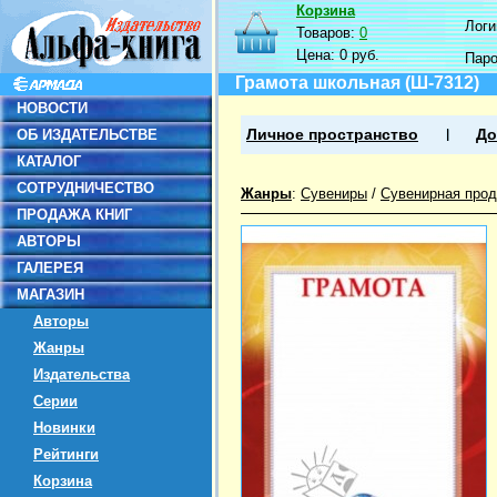
Корзина
Логин
Товаров:
0
Цена:
0 руб.
Пар
Грамота школьная (Ш-7312)
НОВОСТИ
ОБ ИЗДАТЕЛЬСТВЕ
Личное пространство
До
КАТАЛОГ
СОТРУДНИЧЕСТВО
Жанры
:
Сувениры
/
Сувенирная прод
ПРОДАЖА КНИГ
АВТОРЫ
ГАЛЕРЕЯ
МАГАЗИН
Авторы
Жанры
Издательства
Серии
Новинки
Рейтинги
Корзина