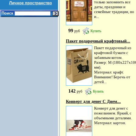
только запомнить все
Личное пространство
даты, праздники и
семейные традиции, но
Поиск
и...
99
руб
Купить
Пакет подарочный крафтовый...
Пакет подарочный из
крафтовой бумаги с
забавным котом.
Размер: М (180х227х10
мм).
Материал: крафт.
Внимание! Беречь от
детей...
142
руб
Купить
Конверт для денег С Днем...
Конверт для денег с
пожеланием. Яркий, с
объемными деталями.
Материал: картон.