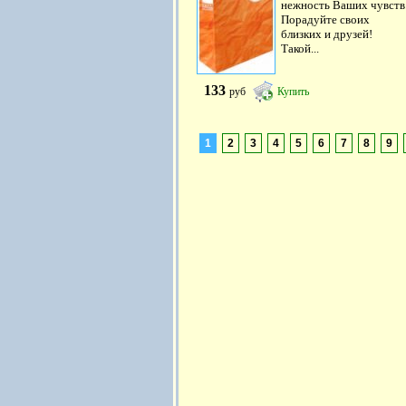
нежность Ваших чувств
Порадуйте своих
близких и друзей!
Такой...
133
руб
Купить
1
2
3
4
5
6
7
8
9