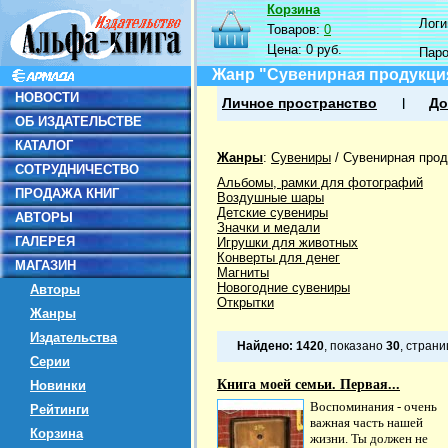
Корзина
Логин
Товаров:
0
Цена:
0 руб.
Пар
Жанр "Сувенирная продукци
НОВОСТИ
Личное пространство
До
ОБ ИЗДАТЕЛЬСТВЕ
КАТАЛОГ
Жанры
:
Сувениры
/
Сувенирная прод
СОТРУДНИЧЕСТВО
Альбомы, рамки для фотографий
ПРОДАЖА КНИГ
Воздушные шары
Детские сувениры
АВТОРЫ
Значки и медали
ГАЛЕРЕЯ
Игрушки для животных
Конверты для денег
МАГАЗИН
Магниты
Новогодние сувениры
Авторы
Открытки
Жанры
Издательства
Найдено:
1420
, показано
30
, стран
Серии
Книга моей семьи. Первая...
Новинки
Воспоминания - очень
Рейтинги
важная часть нашей
Корзина
жизни. Ты должен не