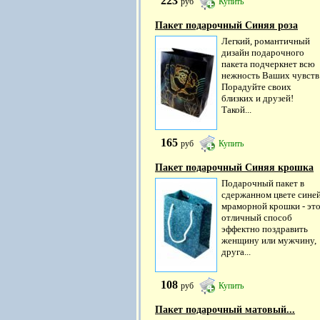
223
руб
Купить
Пакет подарочный Синяя роза
Легкий, романтичный
дизайн подарочного
пакета подчеркнет всю
нежность Ваших чувств
Порадуйте своих
близких и друзей!
Такой...
165
руб
Купить
Пакет подарочный Синяя крошка
Подарочный пакет в
сдержанном цвете сине
мраморной крошки - эт
отличный способ
эффектно поздравить
женщину или мужчину,
друга...
108
руб
Купить
Пакет подарочный матовый...