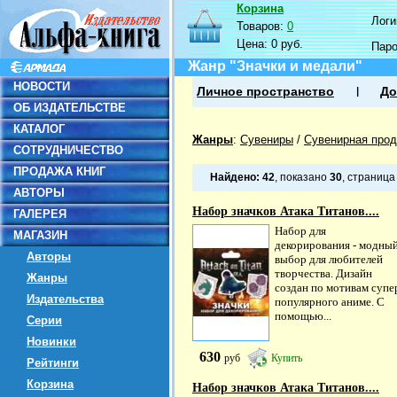
Корзина
Логин
Товаров:
0
Цена:
0 руб.
Пар
Жанр "Значки и медали"
НОВОСТИ
Личное пространство
До
ОБ ИЗДАТЕЛЬСТВЕ
КАТАЛОГ
Жанры
:
Сувениры
/
Сувенирная прод
СОТРУДНИЧЕСТВО
ПРОДАЖА КНИГ
Найдено:
42
, показано
30
, страниц
АВТОРЫ
Набор значков Атака Титанов....
ГАЛЕРЕЯ
Набор для
МАГАЗИН
декорирования - модны
Авторы
выбор для любителей
творчества. Дизайн
Жанры
создан по мотивам супе
Издательства
популярного аниме. С
помощью...
Серии
Новинки
630
руб
Купить
Рейтинги
Корзина
Набор значков Атака Титанов....