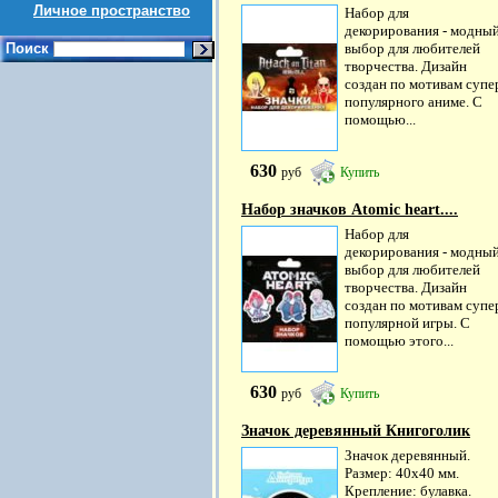
Личное пространство
Набор для
декорирования - модны
Поиск
выбор для любителей
творчества. Дизайн
создан по мотивам супе
популярного аниме. С
помощью...
630
руб
Купить
Набор значков Atomic heart....
Набор для
декорирования - модны
выбор для любителей
творчества. Дизайн
создан по мотивам супе
популярной игры. С
помощью этого...
630
руб
Купить
Значок деревянный Книгоголик
Значок деревянный.
Размер: 40х40 мм.
Крепление: булавка.