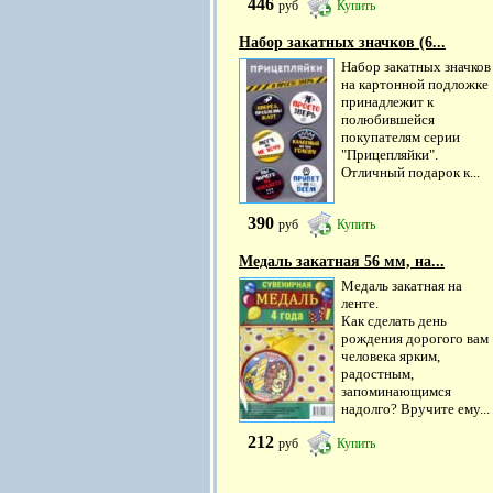
446
руб
Купить
Набор закатных значков (6...
Набор закатных значков
на картонной подложке
принадлежит к
полюбившейся
покупателям серии
"Прицепляйки".
Отличный подарок к...
390
руб
Купить
Медаль закатная 56 мм, на...
Медаль закатная на
ленте.
Как сделать день
рождения дорогого вам
человека ярким,
радостным,
запоминающимся
надолго? Вручите ему...
212
руб
Купить