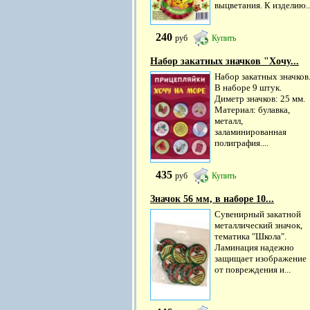
выцветания. К изделию..
240
руб
Купить
Набор закатных значков "Хочу...
Набор закатных значков
В наборе 9 штук.
Диметр значков: 25 мм.
Материал: булавка,
металл,
заламинированная
полиграфия....
435
руб
Купить
Значок 56 мм, в наборе 10...
Сувенирный закатной
металлический значок,
тематика "Школа".
Ламинация надежно
защищает изображение
от повреждения и...