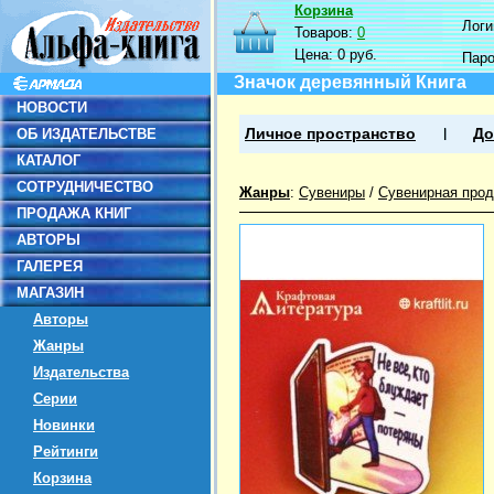
Корзина
Логин
Товаров:
0
Цена:
0 руб.
Пар
Значок деревянный Книга
НОВОСТИ
ОБ ИЗДАТЕЛЬСТВЕ
Личное пространство
До
КАТАЛОГ
СОТРУДНИЧЕСТВО
Жанры
:
Сувениры
/
Сувенирная прод
ПРОДАЖА КНИГ
АВТОРЫ
ГАЛЕРЕЯ
МАГАЗИН
Авторы
Жанры
Издательства
Серии
Новинки
Рейтинги
Корзина