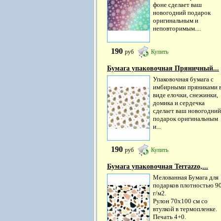
фоне сделает ваш
новогодний подарок
оригинальным и
неповторимым....
190
руб
Купить
Бумага упаковочная Пряничный...
Упаковочная бумага с
имбирными пряниками 
виде елочки, снежинки,
домика и сердечка
сделает ваш новогодний
подарок оригинальным
и...
190
руб
Купить
Бумага упаковочная Terrazzo,...
Мелованная Бумага для
подарков плотностью 9
г/м2.
Рулон 70х100 см со
втулкой в термопленке.
Печать 4+0.