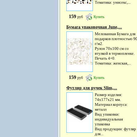
Тематика: унисекс,...
159
руб
Купить
Бумага упаковочная June,...
Мелованная Бумага для
подарков плотностью 9
г/м2.
Рулон 70х100 см со
втулкой в термопленке.
Печать 4+0.
Тематика: женская,...
159
руб
Купить
Футляр для ручек Slim,...
Размер изделия:
74х177х21 мм.
Материал корпуса:
металл
Вид упаковки:
индивидуальная
упаковка
Вид продукции: футляр
для...