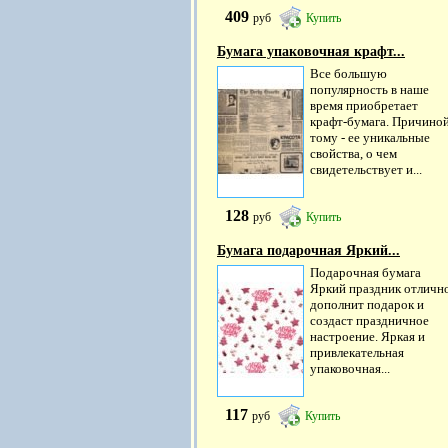
409
руб
Купить
Бумага упаковочная крафт...
Все большую
популярность в наше
время приобретает
крафт-бумага. Причино
тому - ее уникальные
свойства, о чем
свидетельствует и...
128
руб
Купить
Бумага подарочная Яркий...
Подарочная бумага
Яркий праздник отличн
дополнит подарок и
создаст праздничное
настроение. Яркая и
привлекательная
упаковочная...
117
руб
Купить