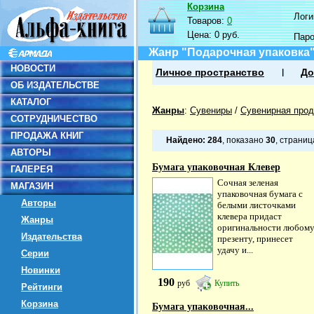
Корзина
Логин
Товаров:
0
Цена:
0 руб.
Пар
Жанр "Подарочная упаковка
НОВОСТИ
Личное пространство
До
ОБ ИЗДАТЕЛЬСТВЕ
КАТАЛОГ
Жанры
:
Сувениры
/
Сувенирная прод
СОТРУДНИЧЕСТВО
ПРОДАЖА КНИГ
Найдено:
284
, показано
30
, страни
АВТОРЫ
Бумага упаковочная Клевер
ГАЛЕРЕЯ
Сочная зеленая
МАГАЗИН
упаковочная бумага с
Авторы
белыми листочками
клевера придаст
Жанры
оригинальности любом
Издательства
презенту, принесет
удачу и...
Серии
Новинки
190
руб
Купить
Рейтинги
Корзина
Бумага упаковочная...