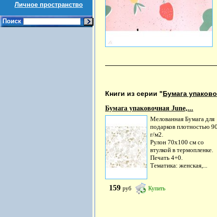
Личное пространство
Поиск
Книги из серии "
Бумага упаково
Бумага упаковочная June,...
Мелованная Бумага для
подарков плотностью 9
г/м2.
Рулон 70х100 см со
втулкой в термопленке.
Печать 4+0.
Тематика: женская,...
159
руб
Купить