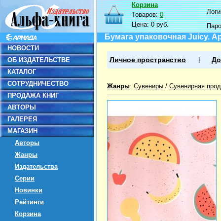
Корзина
Логин
Товаров:
0
Цена:
0 руб.
Пар
Бумага упаковочная Juicy. А
НОВОСТИ
ОБ ИЗДАТЕЛЬСТВЕ
Личное пространство
До
КАТАЛОГ
СОТРУДНИЧЕСТВО
Жанры
:
Сувениры
/
Сувенирная прод
ПРОДАЖА КНИГ
АВТОРЫ
ГАЛЕРЕЯ
МАГАЗИН
Авторы
Жанры
Издательства
Серии
Новинки
Рейтинги
Корзина