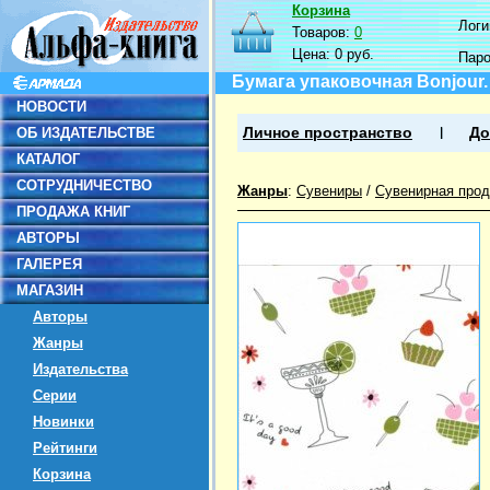
Корзина
Логин
Товаров:
0
Цена:
0 руб.
Пар
Бумага упаковочная Bonjour
НОВОСТИ
ОБ ИЗДАТЕЛЬСТВЕ
Личное пространство
До
КАТАЛОГ
СОТРУДНИЧЕСТВО
Жанры
:
Сувениры
/
Сувенирная прод
ПРОДАЖА КНИГ
АВТОРЫ
ГАЛЕРЕЯ
МАГАЗИН
Авторы
Жанры
Издательства
Серии
Новинки
Рейтинги
Корзина