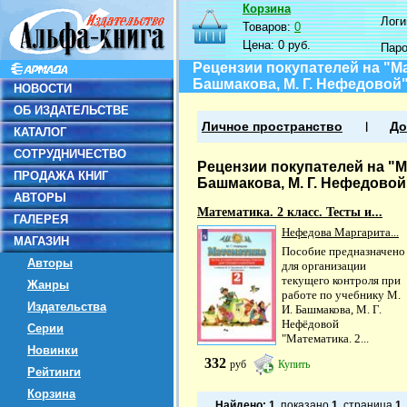
Корзина
Логин
Товаров:
0
Цена:
0 руб.
Пар
Рецензии покупателей на "Мат
Башмакова, М. Г. Нефедовой
НОВОСТИ
ОБ ИЗДАТЕЛЬСТВЕ
Личное пространство
До
КАТАЛОГ
СОТРУДНИЧЕСТВО
Рецензии покупателей на "Ма
ПРОДАЖА КНИГ
Башмакова, М. Г. Нефедовой
АВТОРЫ
Математика. 2 класс. Тесты и...
ГАЛЕРЕЯ
Нефедова Маргарита...
МАГАЗИН
Пособие предназначено
Авторы
для организации
текущего контроля при
Жанры
работе по учебнику М.
Издательства
И. Башмакова, М. Г.
Нефёдовой
Серии
"Математика. 2...
Новинки
332
руб
Купить
Рейтинги
Корзина
Найдено:
1
, показано
1
, страница
1