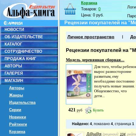
Корзина
Логин
Товаров:
0
Цена:
0 руб.
Пар
Рецензии покупателей на "М
НОВОСТИ
ОБ ИЗДАТЕЛЬСТВЕ
Личное пространство
До
КАТАЛОГ
Рецензии покупателей на "
СОТРУДНИЧЕСТВО
ПРОДАЖА КНИГ
Модель деревянная сборная...
АВТОРЫ
Для того, чтобы ребено
вырос разносторонне
ГАЛЕРЕЯ
развитым, ему
МАГАЗИН
необходимо постоянно
получать новые знания.
Авторы
Общеизвестно, что
Жанры
дети...
Издательства
421
Серии
руб
Купить
Новинки
Найдено:
4
, показано
4
, страница
1
Рейтинги
Корзина
Д@н@я
(рецензий:
104
, рейт