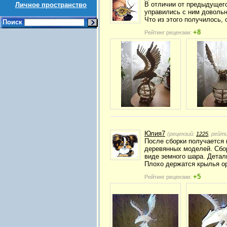
В отличии от предыдущего
Личное пространство
управились с ним довольн
Что из этого получилось, 
Поиск
+8
Рейтинг рецензии:
Юлия7
(рецензий:
1225
, рейт
После сборки получается 
деревянных моделей. Сбор
виде земного шара. Детал
Плохо держатся крылья ор
+5
Рейтинг рецензии: