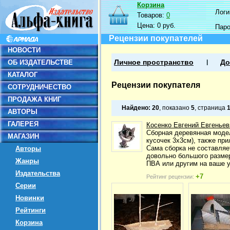
Корзина
Логин
Товаров:
0
Цена:
0 руб.
Пар
Рецензии покупателей
НОВОСТИ
ОБ ИЗДАТЕЛЬСТВЕ
Личное пространство
До
КАТАЛОГ
Рецензии покупателя
СОТРУДНИЧЕСТВО
ПРОДАЖА КНИГ
Найдено:
20
, показано
5
, страница
АВТОРЫ
ГАЛЕРЕЯ
Косенко Евгений Евгеньев
Сборная деревянная модел
МАГАЗИН
кусочек 3х3см), также при
Сама сборка не составляе
Авторы
довольно большого размер
Жанры
ПВА или другим на ваше 
Издательства
+7
Рейтинг рецензии:
Серии
Новинки
Рейтинги
Корзина