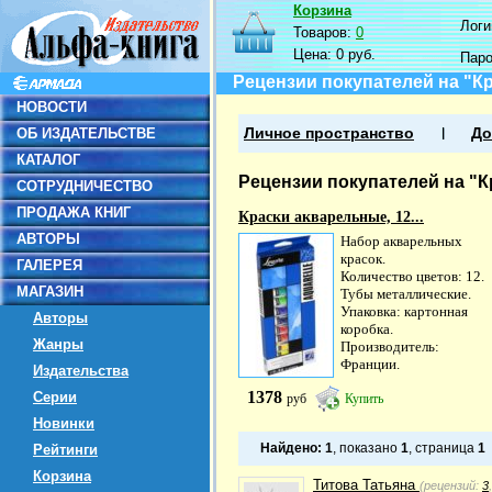
Корзина
Логин
Товаров:
0
Цена:
0 руб.
Пар
Рецензии покупателей на "Кр
НОВОСТИ
ОБ ИЗДАТЕЛЬСТВЕ
Личное пространство
До
КАТАЛОГ
Рецензии покупателей на "К
СОТРУДНИЧЕСТВО
ПРОДАЖА КНИГ
Краски акварельные, 12...
АВТОРЫ
Набор акварельных
красок.
ГАЛЕРЕЯ
Количество цветов: 12.
МАГАЗИН
Тубы металлические.
Упаковка: картонная
Авторы
коробка.
Жанры
Производитель:
Франции.
Издательства
1378
Серии
руб
Купить
Новинки
Найдено:
1
, показано
1
, страница
1
Рейтинги
Корзина
Титова Татьяна
(рецензий:
3