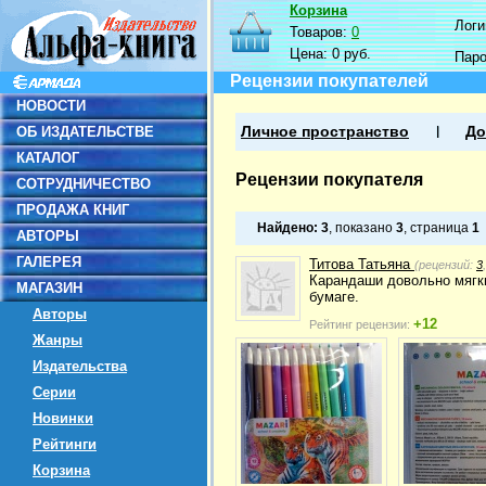
Корзина
Логин
Товаров:
0
Цена:
0 руб.
Пар
Рецензии покупателей
НОВОСТИ
ОБ ИЗДАТЕЛЬСТВЕ
Личное пространство
До
КАТАЛОГ
Рецензии покупателя
СОТРУДНИЧЕСТВО
ПРОДАЖА КНИГ
Найдено:
3
, показано
3
, страница
1
АВТОРЫ
ГАЛЕРЕЯ
Титова Татьяна
(рецензий:
3
Карандаши довольно мягки
МАГАЗИН
бумаге.
Авторы
+12
Рейтинг рецензии:
Жанры
Издательства
Серии
Новинки
Рейтинги
Корзина