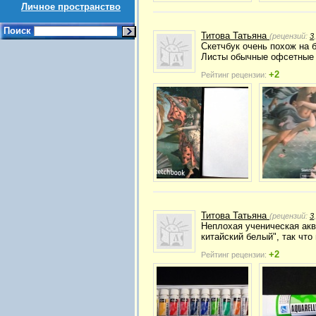
Личное пространство
Поиск
Титова Татьяна
(рецензий:
3
Скетчбук очень похож на 
Листы обычные офсетные т
+2
Рейтинг рецензии:
Титова Татьяна
(рецензий:
3
Неплохая ученическая аква
китайский белый", так что
+2
Рейтинг рецензии: