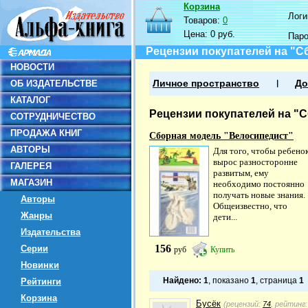
Корзина
Логин
Товаров:
0
Цена:
0 руб.
Пар
Рецензии покупателей на "С
НОВОСТИ
ОБ ИЗДАТЕЛЬСТВЕ
Личное пространство
До
КАТАЛОГ
Рецензии покупателей на "
СОТРУДНИЧЕСТВО
ПРОДАЖА КНИГ
Сборная модель "Велосипедист"
АВТОРЫ
Для того, чтобы ребено
вырос разносторонне
ГАЛЕРЕЯ
развитым, ему
МАГАЗИН
необходимо постоянно
получать новые знания.
Авторы
Общеизвестно, что
Жанры
дети...
Издательства
156
Серии
руб
Купить
Новинки
Найдено:
1
, показано
1
, страница
1
Рейтинги
Корзина
Бусёк
(рецензий:
74
, рейтинг