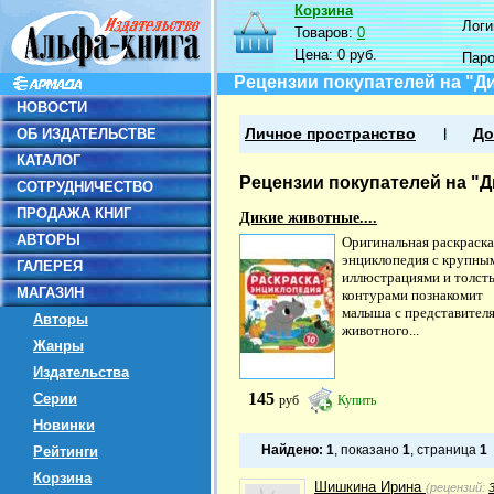
Корзина
Логин
Товаров:
0
Цена:
0 руб.
Пар
Рецензии покупателей на "Д
НОВОСТИ
ОБ ИЗДАТЕЛЬСТВЕ
Личное пространство
До
КАТАЛОГ
Рецензии покупателей на "Д
СОТРУДНИЧЕСТВО
ПРОДАЖА КНИГ
Дикие животные....
АВТОРЫ
Оригинальная раскраска
энциклопедия с крупны
ГАЛЕРЕЯ
иллюстрациями и толст
МАГАЗИН
контурами познакомит
малыша с представител
Авторы
животного...
Жанры
Издательства
145
Серии
руб
Купить
Новинки
Найдено:
1
, показано
1
, страница
1
Рейтинги
Корзина
Шишкина Ирина
(рецензий: