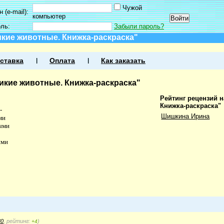
Чужой
 (e-mail):
компьютер
оль:
Забыли пароль?
икие животные. Книжка-раскраска"
ставка
Оплата
Как заказать
икие животные. Книжка-раскраска"
Рейтинг рецензий 
Книжка-раскраска"
-
Шишкина Ирина
ми
ыми
ями
30
, рейтинг:
)
+4