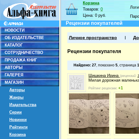
Корзина
Логин
Товаров:
0
Цена:
0 руб.
Пар
Рецензии покупателей
НОВОСТИ
ОБ ИЗДАТЕЛЬСТВЕ
Личное пространство
До
КАТАЛОГ
Рецензии покупателя
СОТРУДНИЧЕСТВО
ПРОДАЖА КНИГ
Найдено:
27
, показано
5
, страница
АВТОРЫ
ГАЛЕРЕЯ
Шишкина Ирина
(рецензий:
Милая дорожная маленька
МАГАЗИН
+1
Рейтинг рецензии:
Авторы
Жанры
Издательства
Серии
Новинки
Рейтинги
Корзина