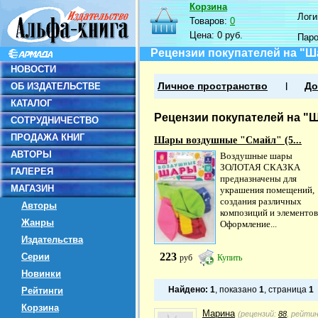
Корзина
Логин
Товаров:
0
Цена:
0 руб.
Пар
Рецензии покупателей на "Ша
НОВОСТИ
ОБ ИЗДАТЕЛЬСТВЕ
Личное пространство
До
КАТАЛОГ
Рецензии покупателей на "Ша
СОТРУДНИЧЕСТВО
ПРОДАЖА КНИГ
Шары воздушные "Смайл" (5...
АВТОРЫ
Воздушные шары
ЗОЛОТАЯ СКАЗКА
ГАЛЕРЕЯ
предназначены для
МАГАЗИН
украшения помещений,
создания различных
Авторы
композиций и элементов
Жанры
Оформление...
Издательства
223
Серии
руб
Купить
Новинки
Найдено:
1
, показано
1
, страница
1
Рейтинги
Корзина
Марина
(рецензий:
88
, рейти