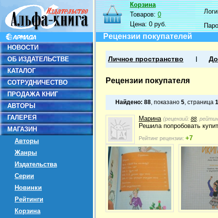
Корзина
Логин
Товаров:
0
Цена:
0 руб.
Пар
Рецензии покупателей
НОВОСТИ
ОБ ИЗДАТЕЛЬСТВЕ
Личное пространство
До
КАТАЛОГ
Рецензии покупателя
СОТРУДНИЧЕСТВО
ПРОДАЖА КНИГ
Найдено:
88
, показано
5
, страница
АВТОРЫ
ГАЛЕРЕЯ
Марина
(рецензий:
88
, рейти
Решила попробовать купит
МАГАЗИН
+7
Рейтинг рецензии:
Авторы
Жанры
Издательства
Серии
Новинки
Рейтинги
Корзина