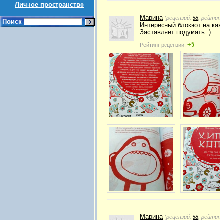
Личное пространство
Марина
(рецензий:
88
, рейти
Поиск
Интересный блокнот на ка
Заставляет подумать :)
+5
Рейтинг рецензии:
Марина
(рецензий:
88
, рейти