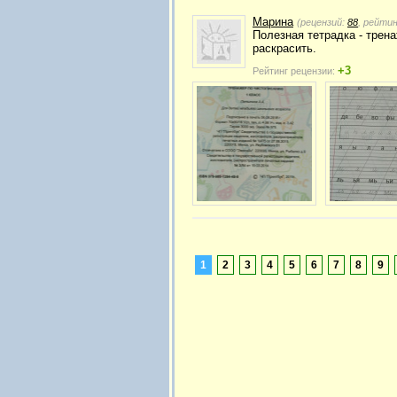
Марина
(рецензий:
88
, рейти
Полезная тетрадка - трен
раскрасить.
+3
Рейтинг рецензии:
1
2
3
4
5
6
7
8
9