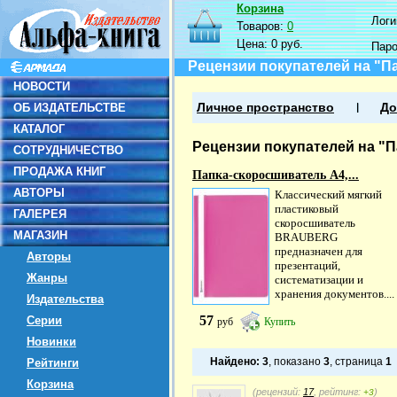
Корзина
Логин
Товаров:
0
Цена:
0 руб.
Пар
Рецензии покупателей на "П
НОВОСТИ
ОБ ИЗДАТЕЛЬСТВЕ
Личное пространство
До
КАТАЛОГ
Рецензии покупателей на "П
СОТРУДНИЧЕСТВО
ПРОДАЖА КНИГ
Папка-скоросшиватель А4,...
АВТОРЫ
Классический мягкий
пластиковый
ГАЛЕРЕЯ
скоросшиватель
МАГАЗИН
BRAUBERG
предназначен для
Авторы
презентаций,
Жанры
систематизации и
хранения документов....
Издательства
57
Серии
руб
Купить
Новинки
Найдено:
3
, показано
3
, страница
1
Рейтинги
Корзина
(рецензий:
17
, рейтинг:
)
+3