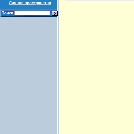
Личное пространство
Поиск