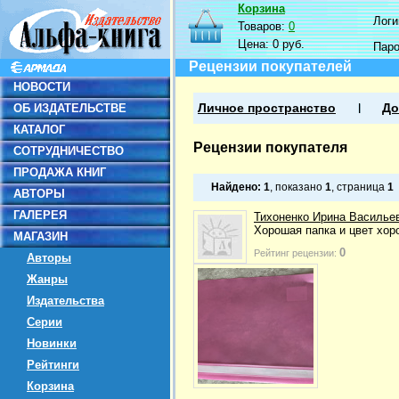
Корзина
Логин
Товаров:
0
Цена:
0 руб.
Пар
Рецензии покупателей
НОВОСТИ
ОБ ИЗДАТЕЛЬСТВЕ
Личное пространство
До
КАТАЛОГ
Рецензии покупателя
СОТРУДНИЧЕСТВО
ПРОДАЖА КНИГ
Найдено:
1
, показано
1
, страница
1
АВТОРЫ
ГАЛЕРЕЯ
Тихоненко Ирина Василье
Хорошая папка и цвет хор
МАГАЗИН
0
Рейтинг рецензии:
Авторы
Жанры
Издательства
Серии
Новинки
Рейтинги
Корзина