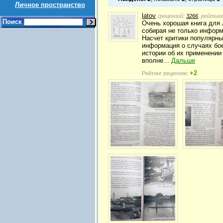
Личное пространство
latov
(рецензий:
3266
, рейтин
Поиск
Очень хорошая книга для 
собирая не только информ
Насчет критики популярны
информация о случаях бое
истории об их применении
вполне...
Дальше
+2
Рейтинг рецензии: