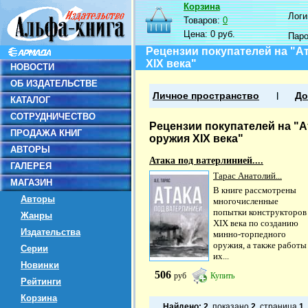
Корзина
Логин
Товаров:
0
Цена:
0 руб.
Пар
Рецензии покупателей на "А
XIX века"
НОВОСТИ
ОБ ИЗДАТЕЛЬСТВЕ
Личное пространство
До
КАТАЛОГ
СОТРУДНИЧЕСТВО
Рецензии покупателей на "А
ПРОДАЖА КНИГ
оружия XIX века"
АВТОРЫ
Атака под ватерлинией....
ГАЛЕРЕЯ
Тарас Анатолий...
МАГАЗИН
В книге рассмотрены
Авторы
многочисленные
попытки конструкторов
Жанры
XIX века по созданию
Издательства
минно-торпедного
оружия, а также работы
Серии
их...
Новинки
506
руб
Купить
Рейтинги
Корзина
Найдено:
2
, показано
2
, страница
1