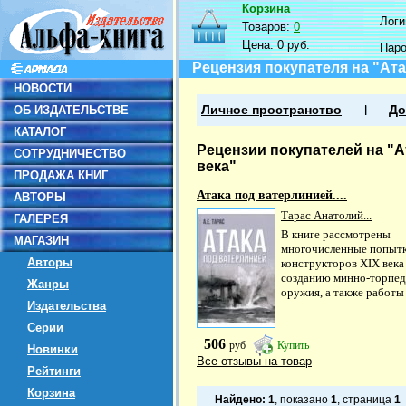
Корзина
Логин
Товаров:
0
Цена:
0 руб.
Пар
Рецензия покупателя на "Ата
НОВОСТИ
ОБ ИЗДАТЕЛЬСТВЕ
Личное пространство
До
КАТАЛОГ
Рецензии покупателей на "А
СОТРУДНИЧЕСТВО
века"
ПРОДАЖА КНИГ
Атака под ватерлинией....
АВТОРЫ
Тарас Анатолий...
ГАЛЕРЕЯ
В книге рассмотрены
МАГАЗИН
многочисленные попыт
Авторы
конструкторов XIX века
созданию минно-торпед
Жанры
оружия, а также работы 
Издательства
Серии
506
руб
Купить
Новинки
Все отзывы на товар
Рейтинги
Корзина
Найдено:
1
, показано
1
, страница
1