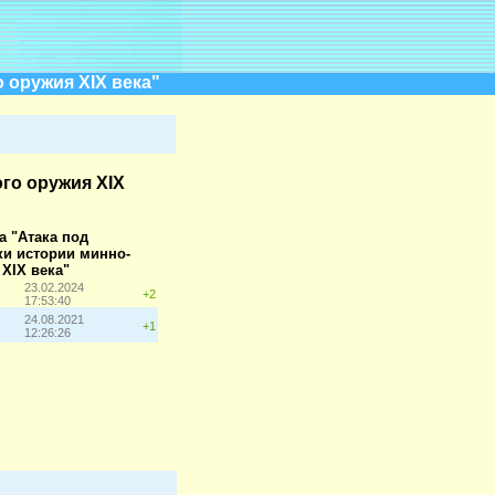
 оружия XIX века"
го оружия XIX
а "Атака под
ки истории минно-
XIX века"
23.02.2024
+2
17:53:40
24.08.2021
+1
12:26:26