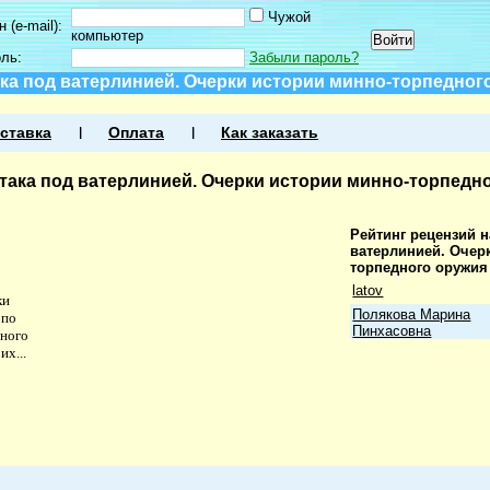
Чужой
 (e-mail):
компьютер
оль:
Забыли пароль?
ка под ватерлинией. Очерки истории минно-торпедного
ставка
Оплата
Как заказать
така под ватерлинией. Очерки истории минно-торпедно
Рейтинг рецензий н
ватерлинией. Очер
торпедного оружия 
latov
ки
Полякова Марина
 по
Пинхасовна
ного
их...