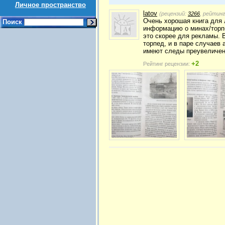
Личное пространство
latov
(рецензий:
3266
, рейтин
Очень хорошая книга для 
Поиск
информацию о минах/торпе
это скорее для рекламы. 
торпед, и в паре случаев 
имеют следы преувеличени
+2
Рейтинг рецензии: