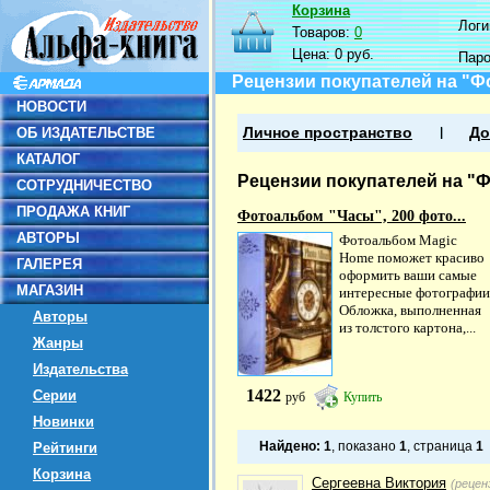
Корзина
Логин
Товаров:
0
Цена:
0 руб.
Пар
Рецензии покупателей на "Фо
НОВОСТИ
ОБ ИЗДАТЕЛЬСТВЕ
Личное пространство
До
КАТАЛОГ
Рецензии покупателей на "Ф
СОТРУДНИЧЕСТВО
ПРОДАЖА КНИГ
Фотоальбом "Часы", 200 фото...
АВТОРЫ
Фотоальбом Magic
Home поможет красиво
ГАЛЕРЕЯ
оформить ваши самые
МАГАЗИН
интересные фотографии
Обложка, выполненная
Авторы
из толстого картона,...
Жанры
Издательства
1422
Серии
руб
Купить
Новинки
Найдено:
1
, показано
1
, страница
1
Рейтинги
Корзина
Сергеевна Виктория
(рецен