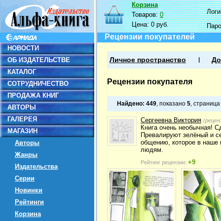
Корзина
Логин
Товаров:
0
Цена:
0 руб.
Пар
Рецензии покупателей
НОВОСТИ
ОБ ИЗДАТЕЛЬСТВЕ
Личное пространство
До
КАТАЛОГ
Рецензии покупателя
СОТРУДНИЧЕСТВО
ПРОДАЖА КНИГ
Найдено:
449
, показано
5
, страниц
АВТОРЫ
ГАЛЕРЕЯ
Сергеевна Виктория
(рецен
Книга очень необычная! С
МАГАЗИН
Превалируют зелёный и се
общению, которое в наше 
Авторы
людям.
Жанры
+9
Рейтинг рецензии:
Издательства
Серии
Новинки
Рейтинги
Корзина