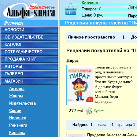
Корзина
Логин
Товаров:
0
Цена:
0 руб.
Пар
Рецензии покупателей на "П
НОВОСТИ
ОБ ИЗДАТЕЛЬСТВЕ
Личное пространство
До
КАТАЛОГ
Рецензии покупателей на "П
СОТРУДНИЧЕСТВО
ПРОДАЖА КНИГ
Пират
АВТОРЫ
Точки выстроились в
ряд, и появились
ГАЛЕРЕЯ
простенькие контуры.
МАГАЗИН
Что же будет дальше?
А дальше будет
Авторы
волшебство!
Жанры
Малыш, бери
карандаш...
Издательства
277
Серии
руб
Купить
Новинки
Найдено:
1
, показано
1
, страница
1
Рейтинги
Корзина
Прудаева Анастасия Алек