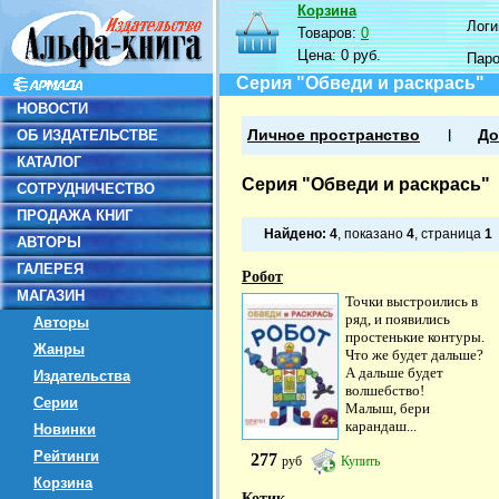
Корзина
Логин
Товаров:
0
Цена:
0 руб.
Пар
Серия "Обведи и раскрась"
НОВОСТИ
ОБ ИЗДАТЕЛЬСТВЕ
Личное пространство
До
КАТАЛОГ
Серия "Обведи и раскрась"
СОТРУДНИЧЕСТВО
ПРОДАЖА КНИГ
Найдено:
4
, показано
4
, страница
1
АВТОРЫ
ГАЛЕРЕЯ
Робот
МАГАЗИН
Точки выстроились в
ряд, и появились
Авторы
простенькие контуры.
Жанры
Что же будет дальше?
А дальше будет
Издательства
волшебство!
Серии
Малыш, бери
карандаш...
Новинки
Рейтинги
277
руб
Купить
Корзина
Котик