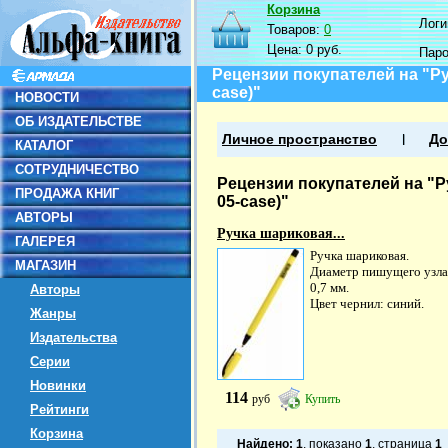
Корзина
Логин
Товаров:
0
Цена:
0 руб.
Пар
Рецензии покупателей на "Руч
case)"
НОВОСТИ
ОБ ИЗДАТЕЛЬСТВЕ
Личное пространство
До
КАТАЛОГ
СОТРУДНИЧЕСТВО
Рецензии покупателей на "Ру
ПРОДАЖА КНИГ
05-case)"
АВТОРЫ
Ручка шариковая...
ГАЛЕРЕЯ
Ручка шариковая.
МАГАЗИН
Диаметр пишущего узла
0,7 мм.
Авторы
Цвет чернил: синий.
Жанры
Издательства
Серии
Новинки
114
руб
Купить
Рейтинги
Корзина
Найдено:
1
, показано
1
, страница
1