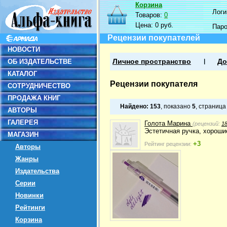
Корзина
Логин
Товаров:
0
Цена:
0 руб.
Пар
Рецензии покупателей
НОВОСТИ
ОБ ИЗДАТЕЛЬСТВЕ
Личное пространство
До
КАТАЛОГ
Рецензии покупателя
СОТРУДНИЧЕСТВО
ПРОДАЖА КНИГ
Найдено:
153
, показано
5
, страниц
АВТОРЫ
ГАЛЕРЕЯ
Голота Марина
(рецензий:
1
Эстетичная ручка, хороши
МАГАЗИН
+3
Рейтинг рецензии:
Авторы
Жанры
Издательства
Серии
Новинки
Рейтинги
Корзина