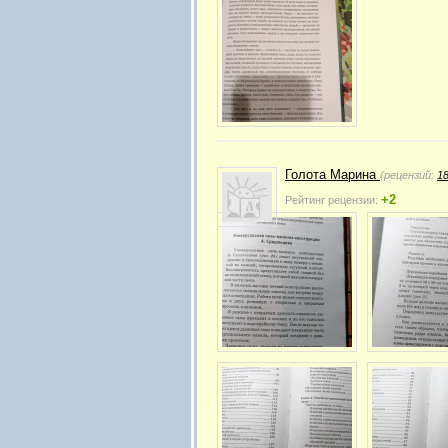
Голота Марина
(рецензий:
1
+2
Рейтинг рецензии: