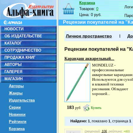
Корзина
Логин
Товаров:
0
Цена:
0 руб.
Пар
Рецензии покупателей на "К
НОВОСТИ
ОБ ИЗДАТЕЛЬСТВЕ
Личное пространство
До
КАТАЛОГ
Рецензии покупателей на "К
СОТРУДНИЧЕСТВО
ПРОДАЖА КНИГ
Карандаш акварельный...
АВТОРЫ
MONDELUZ -
профессиональные
ГАЛЕРЕЯ
акварельные карандаши
МАГАЗИН
Используются для сухо
и влажной техники
Авторы
рисования. Обладают
Жанры
хорошей...
Издательства
183
Серии
руб
Купить
Новинки
Найдено:
1
, показано
1
, страница
1
Рейтинги
Корзина
(рецензий:
106
, рейтинг:
)
+60