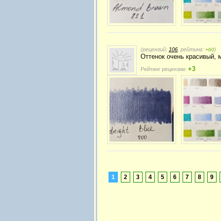
(рецензий:
106
, рейтинг:
)
+60
Оттенок очень красивый, м
+3
Рейтинг рецензии:
1
2
3
4
5
6
7
8
9