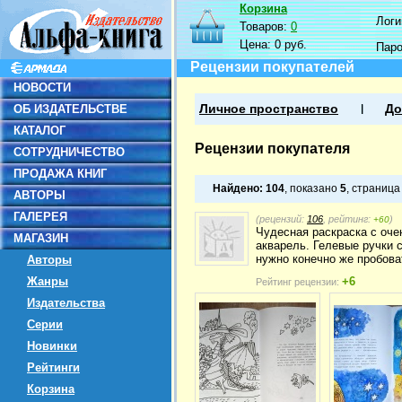
Корзина
Логин
Товаров:
0
Цена:
0 руб.
Пар
Рецензии покупателей
НОВОСТИ
ОБ ИЗДАТЕЛЬСТВЕ
Личное пространство
До
КАТАЛОГ
Рецензии покупателя
СОТРУДНИЧЕСТВО
ПРОДАЖА КНИГ
Найдено:
104
, показано
5
, страниц
АВТОРЫ
ГАЛЕРЕЯ
(рецензий:
106
, рейтинг:
)
+60
Чудесная раскраска с оче
МАГАЗИН
акварель. Гелевые ручки с
нужно конечно же пробоват
Авторы
Жанры
+6
Рейтинг рецензии:
Издательства
Серии
Новинки
Рейтинги
Корзина