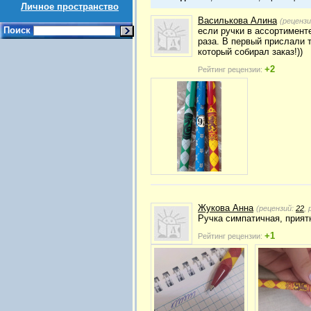
Личное пространство
Василькова Алина
(реценз
Поиск
если ручки в ассортименте
раза. В первый прислали т
который собирал заказ!))
+2
Рейтинг рецензии:
Жукова Анна
(рецензий:
22
,
Ручка симпатичная, приятн
+1
Рейтинг рецензии: