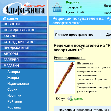
Корзина
Логин
Товаров:
0
Цена:
0 руб.
Пар
Рецензии покупателей на "Ру
ассортименте"
НОВОСТИ
ОБ ИЗДАТЕЛЬСТВЕ
Личное пространство
До
КАТАЛОГ
СОТРУДНИЧЕСТВО
Рецензии покупателей на "Р
ПРОДАЖА КНИГ
ассортименте"
АВТОРЫ
Ручка шариковая...
ГАЛЕРЕЯ
Шариковые
МАГАЗИН
автоматические ручки с
эмоциональными
Авторы
современными
Жанры
паттернами. Хорошая
эргономика.
Издательства
Специальный пишущий
Серии
узел и чернила...
Новинки
83
руб
Купить
Рейтинги
Корзина
Найдено:
4
, показано
4
, страница
1