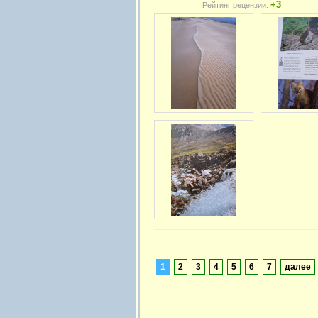
+3
Рейтинг рецензии:
1
2
3
4
5
6
7
далее