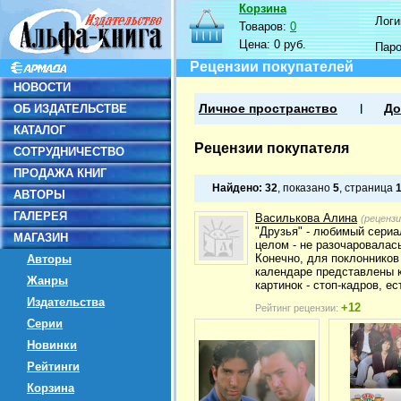
Корзина
Логин
Товаров:
0
Цена:
0 руб.
Пар
Рецензии покупателей
НОВОСТИ
ОБ ИЗДАТЕЛЬСТВЕ
Личное пространство
До
КАТАЛОГ
Рецензии покупателя
СОТРУДНИЧЕСТВО
ПРОДАЖА КНИГ
Найдено:
32
, показано
5
, страница
АВТОРЫ
ГАЛЕРЕЯ
Василькова Алина
(реценз
"Друзья" - любимый сериа
МАГАЗИН
целом - не разочаровалас
Конечно, для поклонников 
Авторы
календаре представлены к
Жанры
картинок - стоп-кадров, е
Издательства
+12
Рейтинг рецензии:
Серии
Новинки
Рейтинги
Корзина