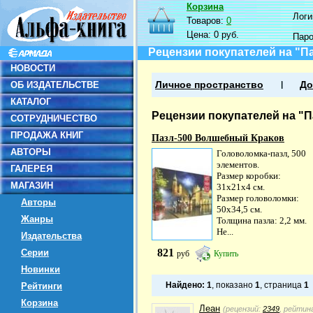
Корзина
Логин
Товаров:
0
Цена:
0 руб.
Пар
Рецензии покупателей на "П
НОВОСТИ
ОБ ИЗДАТЕЛЬСТВЕ
Личное пространство
До
КАТАЛОГ
Рецензии покупателей на "
СОТРУДНИЧЕСТВО
ПРОДАЖА КНИГ
Пазл-500 Волшебный Краков
АВТОРЫ
Головоломка-пазл, 500
элементов.
ГАЛЕРЕЯ
Размер коробки:
МАГАЗИН
31х21х4 см.
Размер головоломки:
Авторы
50x34,5 см.
Жанры
Толщина пазла: 2,2 мм.
Не...
Издательства
821
Серии
руб
Купить
Новинки
Найдено:
1
, показано
1
, страница
1
Рейтинги
Корзина
Леан
(рецензий:
2349
, рейтин