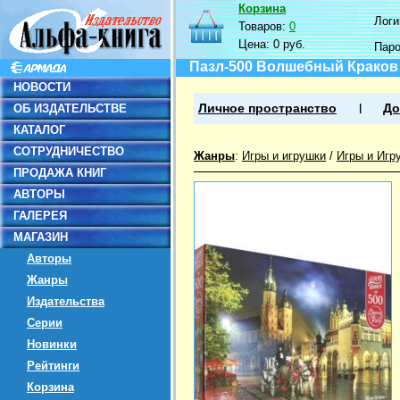
Корзина
Логин
Товаров:
0
Цена:
0 руб.
Пар
Пазл-500 Волшебный Краков
НОВОСТИ
ОБ ИЗДАТЕЛЬСТВЕ
Личное пространство
До
КАТАЛОГ
СОТРУДНИЧЕСТВО
Жанры
:
Игры и игрушки
/
Игры и Игр
ПРОДАЖА КНИГ
АВТОРЫ
ГАЛЕРЕЯ
МАГАЗИН
Авторы
Жанры
Издательства
Серии
Новинки
Рейтинги
Корзина