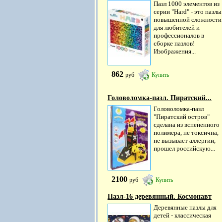
Пазл 1000 элементов из
серии "Hard" - это пазлы
повышенной сложности
для любителей и
профессионалов в
сборке пазлов!
Изображения...
862
руб
Купить
Головоломка-пазл. Пиратский...
Головоломка-пазл
"Пиратский остров"
сделана из вспененного
полимера, не токсична,
не вызывает аллергии,
прошел российскую...
2100
руб
Купить
Пазл-16 деревянный. Космонавт
Деревянные пазлы для
детей - классическая