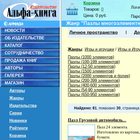
Корзина
Логин
Товаров:
0
Цена:
0 руб.
Пар
Жанр "Пазлы многоэлемент
НОВОСТИ
Личное пространство
До
ОБ ИЗДАТЕЛЬСТВЕ
КАТАЛОГ
Жанры
:
Игры и игрушки
/
Игры и Игр
СОТРУДНИЧЕСТВО
Пазлы (1000 элементов)
ПРОДАЖА КНИГ
Пазлы (100-199 элементов)
Пазлы (12-50 элементов)
АВТОРЫ
Пазлы (1500 элементов)
ГАЛЕРЕЯ
Пазлы (2000 элементов и более)
Пазлы (200-399 элементов)
МАГАЗИН
Пазлы (400-600 элементов)
Пазлы (54-90 элементов)
Авторы
Пазлы (650-950 элементов)
Жанры
Издательства
Найдено:
81
, показано
30
, страниц
Серии
Пазл Грузовой автомобиль...
Новинки
Пазл 24 элемента.
Рейтинги
Изготовлено из картона,
Корзина
бумаги.