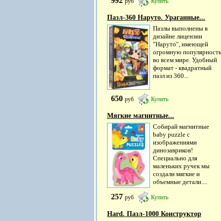
992
руб
Купить
Пазл-360 Наруто. Ураганные...
Пазлы выполнены в
дизайне лицензии
"Наруто", имеющей
огромную популярност
во всем мире. Удобный
формат - квадратный
пазл из 360...
650
руб
Купить
Мягкие магнитные...
Собирай магнитные
baby puzzle с
изображениями
динозавриков!
Специально для
маленьких ручек мы
создали мягкие и
объемные детали....
257
руб
Купить
Hard. Пазл-1000 Конструктор