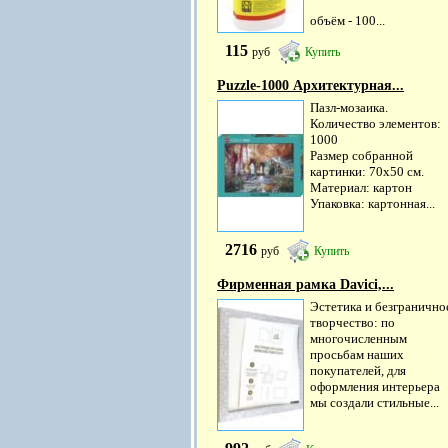
объём - 100...
115
руб
Купить
Puzzle-1000 Архитектурная...
Пазл-мозаика.
Количество элементов:
1000
Размер собранной
картинки: 70х50 см.
Материал: картон
Упаковка: картонная...
2716
руб
Купить
Фирменная рамка Davici,...
Эстетика и безгранично
творчество: по
многочисленным
просьбам наших
покупателей, для
оформления интерьера
мы создали стильные...