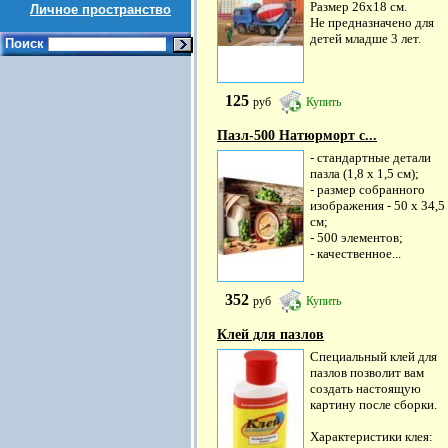
Размер 26х18 см.
Личное пространство
Не предназначено для
детей младше 3 лет.
Поиск
125
руб
Купить
Пазл-500 Натюрморт с...
- стандартные детали
пазла (1,8 х 1,5 см);
- размер собранного
изображения - 50 х 34,5
см;
- 500 элементов;
- качественное...
352
руб
Купить
Клей для пазлов
Специальный клей для
пазлов позволит вам
создать настоящую
картину после сборки.
Характеристики клея: