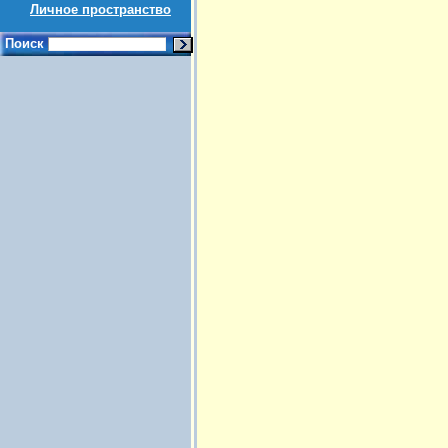
Личное пространство
Поиск