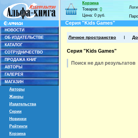
Корзина
Логин
Товаров:
0
Цена:
0 руб.
Пар
Серия "Kids Games"
НОВОСТИ
ОБ ИЗДАТЕЛЬСТВЕ
Личное пространство
До
КАТАЛОГ
Серия "Kids Games"
СОТРУДНИЧЕСТВО
ПРОДАЖА КНИГ
Поиск не дал результатов
АВТОРЫ
ГАЛЕРЕЯ
МАГАЗИН
Авторы
Жанры
Издательства
Серии
Новинки
Рейтинги
Корзина