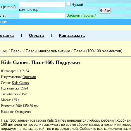
Чужой
 (e-mail):
компьютер
оль:
Забыли пароль?
жки
ставка
Оплата
Как заказать
ушки
/
Пазлы
/
Пазлы многоэлементные
/
Пазлы (100-199 элементов)
Kids Games. Пазл-160. Подружки
ID товара: 1007154
Издательство:
Оригами
Серия:
Kids Games
Год выпуска: 2024
Тип обложки: Box
Масса: 135 г
Размеры: 200x135x30 мм
Наличие:
Ожидается
Пазл 160 элементов серии Kids Games понравится любому ребенку! Удобная
160 деталей не позволит заскучать во время сборки пазла, а яркая и интер
порадует не только детей , но и их родителей. Соберите всю коллекцию пазл