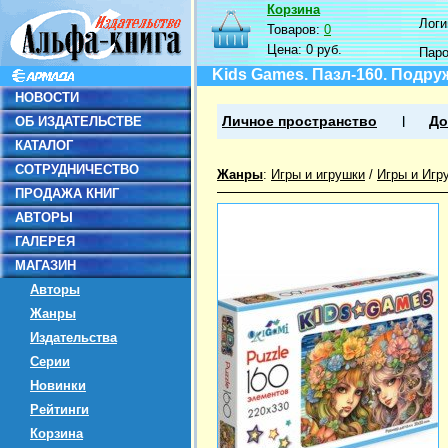
Корзина
Логин
Товаров:
0
Цена:
0 руб.
Пар
Kids Games. Пазл-160. Подру
НОВОСТИ
ОБ ИЗДАТЕЛЬСТВЕ
Личное пространство
До
КАТАЛОГ
СОТРУДНИЧЕСТВО
Жанры
:
Игры и игрушки
/
Игры и Игр
ПРОДАЖА КНИГ
АВТОРЫ
ГАЛЕРЕЯ
МАГАЗИН
Авторы
Жанры
Издательства
Серии
Новинки
Рейтинги
Корзина