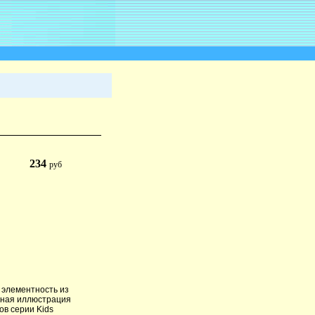
234
руб
 элементность из
есная иллюстрация
ов серии Kids