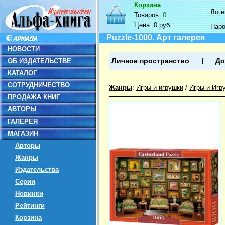
Корзина
Логин
Товаров:
0
Цена:
0 руб.
Пар
Puzzle-1000. Арт галерея
НОВОСТИ
ОБ ИЗДАТЕЛЬСТВЕ
Личное пространство
До
КАТАЛОГ
СОТРУДНИЧЕСТВО
Жанры
:
Игры и игрушки
/
Игры и Игр
ПРОДАЖА КНИГ
АВТОРЫ
ГАЛЕРЕЯ
МАГАЗИН
Авторы
Жанры
Издательства
Серии
Новинки
Рейтинги
Корзина