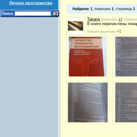
Личное пространство
Найдено:
1
, показано
1
, страница
1
Поиск
Tatiana
(рецензий:
17
, рейтин
В книге перечислены лека
+1
Рейтинг рецензии: