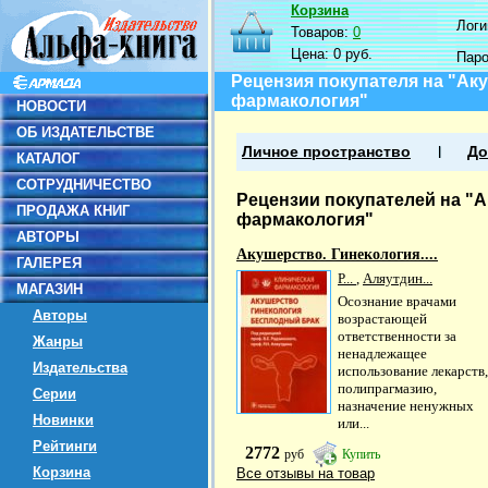
Корзина
Логин
Товаров:
0
Цена:
0 руб.
Пар
Рецензия покупателя на "Ак
фармакология"
НОВОСТИ
ОБ ИЗДАТЕЛЬСТВЕ
Личное пространство
До
КАТАЛОГ
СОТРУДНИЧЕСТВО
Рецензии покупателей на "А
ПРОДАЖА КНИГ
фармакология"
АВТОРЫ
Акушерство. Гинекология....
ГАЛЕРЕЯ
Р...
,
Аляутдин...
МАГАЗИН
Осознание врачами
Авторы
возрастающей
ответственности за
Жанры
ненадлежащее
Издательства
использование лекарств,
полипрагмазию,
Серии
назначение ненужных
Новинки
или...
Рейтинги
2772
руб
Купить
Корзина
Все отзывы на товар