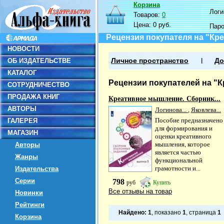
Корзина
Логин
Товаров:
0
Цена:
0 руб.
Пар
Рецензия покупателя на "Кр
НОВОСТИ
ОБ ИЗДАТЕЛЬСТВЕ
Личное пространство
До
КАТАЛОГ
Рецензии покупателей на "
СОТРУДНИЧЕСТВО
ПРОДАЖА КНИГ
Креативное мышление. Сборник...
АВТОРЫ
Логинова...
,
Яковлева...
Пособие предназначено
ГАЛЕРЕЯ
для формирования и
МАГАЗИН
оценки креативного
мышления, которое
Авторы
является частью
Жанры
функциональной
грамотности и...
Издательства
Серии
798
руб
Купить
Все отзывы на товар
Новинки
Рейтинги
Найдено:
1
, показано
1
, страница
1
Корзина