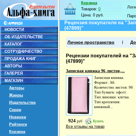
Корзина
Логин
Товаров:
0
Цена:
0 руб.
Пар
Рецензия покупателя на "З
(47899)"
НОВОСТИ
ОБ ИЗДАТЕЛЬСТВЕ
Личное пространство
До
КАТАЛОГ
СОТРУДНИЧЕСТВО
Рецензии покупателей на "
ПРОДАЖА КНИГ
(47899)"
АВТОРЫ
Записная книжка 96 листов,...
ГАЛЕРЕЯ
Записная книжка.
МАГАЗИН
Формат: А6.
Количество листов: 96
Авторы
Тип бумаги: офсет.
Жанры
Тип линовки: клетка.
Тип крепления:
Издательства
книжный...
Серии
Новинки
924
руб
Купить
Рейтинги
Все отзывы на товар
Корзина