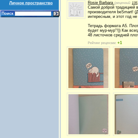
Rosie Barbara
Личное пространство
(рецензий:
135
Самой доброй традицией в
производителя beSmart! (
Поиск
интересным, и этот год не
Тетрадь формата А5. Плот
будет мур-мур"!)) Как вс
48 листочков средней плот
+1
Рейтинг рецензии: