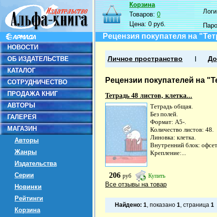
Корзина
Логин
Товаров:
0
Цена:
0 руб.
Пар
Рецензия покупателя на "Тетр
НОВОСТИ
ОБ ИЗДАТЕЛЬСТВЕ
Личное пространство
До
КАТАЛОГ
Рецензии покупателей на "Те
СОТРУДНИЧЕСТВО
ПРОДАЖА КНИГ
Тетрадь 48 листов, клетка...
АВТОРЫ
Тетрадь общая.
Без полей.
ГАЛЕРЕЯ
Формат: А5-.
МАГАЗИН
Количество листов: 48.
Линовка: клетка.
Авторы
Внутренний блок: офсет
Жанры
Крепление:...
Издательства
206
Серии
руб
Купить
Все отзывы на товар
Новинки
Рейтинги
Найдено:
1
, показано
1
, страница
1
Корзина