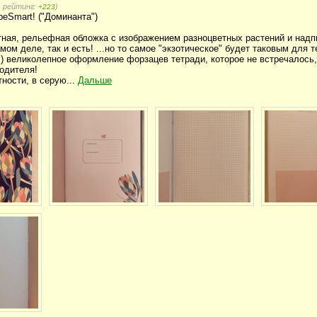
, рейтинг:
)
+223
beSmart! ("Доминанта")
ная, рельефная обложка с изображением разноцветных растений и надп
амом деле, так и есть! ...но то самое "экзотическое" будет таковым для т
:) великолепное оформление форзацев тетради, которое не встречалось,
водителя!
ности, в серую...
Дальше