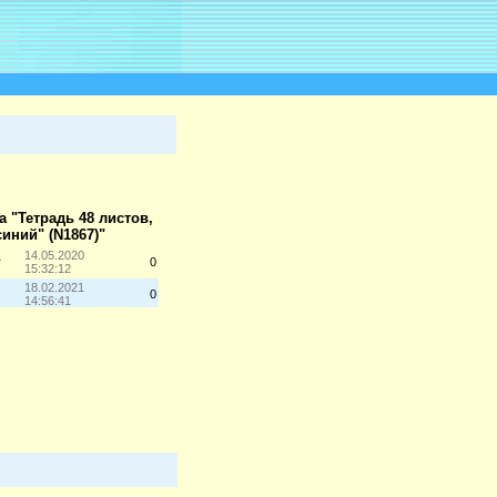
а "Тетрадь 48 листов,
синий" (N1867)"
а
14.05.2020
0
15:32:12
18.02.2021
0
14:56:41