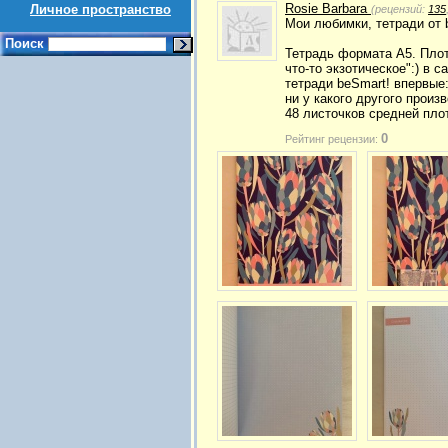
Rosie Barbara
Личное пространство
(рецензий:
135
Мои любимки, тетради от 
Поиск
Тетрадь формата А5. Плот
что-то экзотическое":) в с
тетради beSmart! впервые
ни у какого другого произ
48 листочков средней плот
0
Рейтинг рецензии: