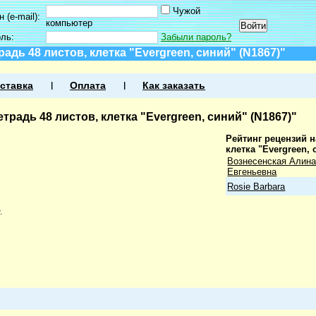
Чужой
 (e-mail):
компьютер
оль:
Забыли пароль?
адь 48 листов, клетка "Evergreen, синий" (N1867)"
ставка
Оплата
Как заказать
традь 48 листов, клетка "Evergreen, синий" (N1867)"
Рейтинг рецензий н
клетка "Evergreen, 
Вознесенская Алин
Евгеньевна
Rosie Barbara
.