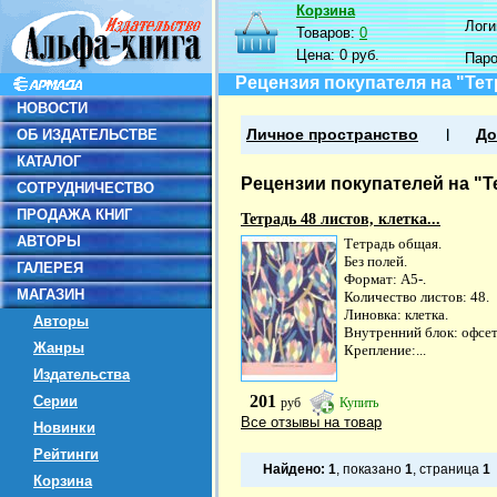
Корзина
Логин
Товаров:
0
Цена:
0 руб.
Пар
Рецензия покупателя на "Тетр
НОВОСТИ
ОБ ИЗДАТЕЛЬСТВЕ
Личное пространство
До
КАТАЛОГ
Рецензии покупателей на "Те
СОТРУДНИЧЕСТВО
ПРОДАЖА КНИГ
Тетрадь 48 листов, клетка...
АВТОРЫ
Тетрадь общая.
Без полей.
ГАЛЕРЕЯ
Формат: А5-.
МАГАЗИН
Количество листов: 48.
Линовка: клетка.
Авторы
Внутренний блок: офсет
Жанры
Крепление:...
Издательства
201
Серии
руб
Купить
Все отзывы на товар
Новинки
Рейтинги
Найдено:
1
, показано
1
, страница
1
Корзина