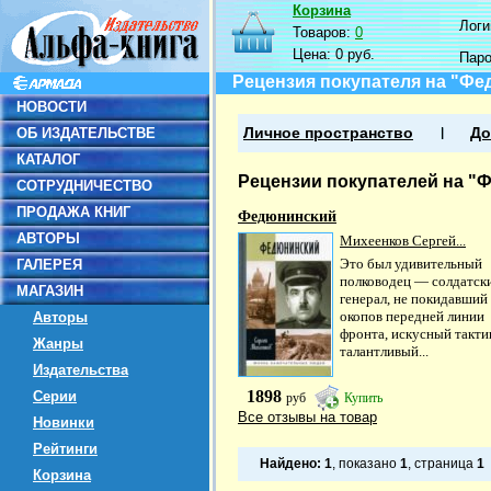
Корзина
Логин
Товаров:
0
Цена:
0 руб.
Пар
Рецензия покупателя на "Ф
НОВОСТИ
ОБ ИЗДАТЕЛЬСТВЕ
Личное пространство
До
КАТАЛОГ
Рецензии покупателей на "
СОТРУДНИЧЕСТВО
ПРОДАЖА КНИГ
Федюнинский
АВТОРЫ
Михеенков Сергей...
Это был удивительный
ГАЛЕРЕЯ
полководец — солдатск
МАГАЗИН
генерал, не покидавший
окопов передней линии
Авторы
фронта, искусный такти
Жанры
талантливый...
Издательства
1898
Серии
руб
Купить
Все отзывы на товар
Новинки
Рейтинги
Найдено:
1
, показано
1
, страница
1
Корзина