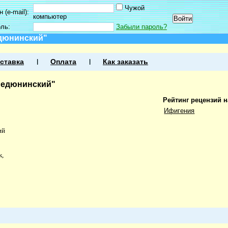
Чужой
 (e-mail):
компьютер
оль:
Забыли пароль?
едюнинский"
ставка
Оплата
Как заказать
Федюнинский"
Рейтинг рецензий 
Ифигения
ий
к,