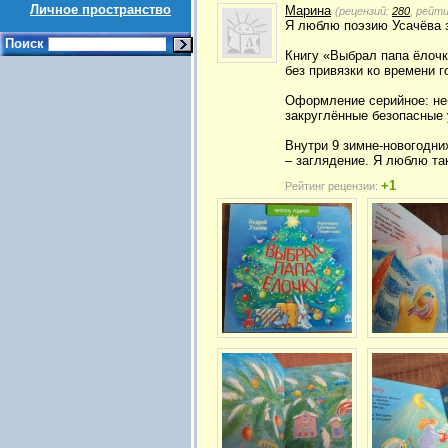
Личное пространство
Марина
(рецензий:
280
, рейт
Я люблю поэзию Усачёва з
Поиск
Книгу «Выбрал папа ёлочк
без привязки ко времени г
Оформление серийное: неб
закруглённые безопасные 
Внутри 9 зимне-новогодни
– заглядение. Я люблю так
+1
Рейтинг рецензии: