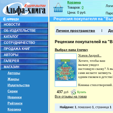
Корзина
Логин
Товаров:
0
Цена:
0 руб.
Пар
Рецензия покупателя на "Вы
НОВОСТИ
ОБ ИЗДАТЕЛЬСТВЕ
Личное пространство
До
КАТАЛОГ
Рецензии покупателей на "
СОТРУДНИЧЕСТВО
ПРОДАЖА КНИГ
Выбрал папа ёлочку
АВТОРЫ
Усачев Андрей...
Хотите, чтобы ваш
ГАЛЕРЕЯ
малыш увидел
МАГАЗИН
настоящую сказку? А в
сами желаете заглянуть
Авторы
одним глазком в детство
Жанры
Книжка стихотворений..
Издательства
Серии
437
руб
Купить
Все отзывы на товар
Новинки
Рейтинги
Найдено:
1
, показано
1
, страница
1
Корзина